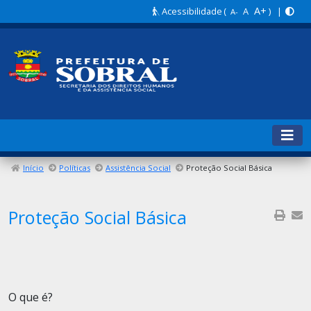
A+
Acessibilidade
(
A
) |
A-
Início
Políticas
Assistência Social
Proteção Social Básica
Proteção Social Básica
O que é?