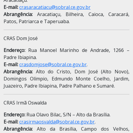
Aracatiaçu.
E-mail:
crasaracatiacu@sobral.ce.gov.br
Abrangência:
Aracatiaçu, Bilheira, Caioca, Caracará,
Patos, Patriarca e Taperuaba.
CRAS Dom José
Endereço:
Rua Manoel Marinho de Andrade, 1266 –
Padre Ibiapina.
E-mail:
crasdomjose@sobral.ce.gov.br
.
Abrangência:
Alto do Cristo, Dom José (Alto Novo),
Domingos Olímpio, Edmundo Monte Coelho, Jardim,
Juazeiro, Padre Ibiapina, Padre Palhano e Sumaré.
CRAS Irmã Oswalda
Endereço:
Rua Olavo Bilac, S/N – Alto da Brasília.
E-mail:
crasirmaosvalda@sobral.ce.gov.br
.
Abrangência:
Alto da Brasília, Campo dos Velhos,