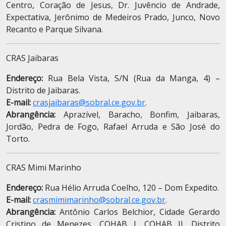
Centro, Coração de Jesus, Dr. Juvêncio de Andrade,
Expectativa, Jerônimo de Medeiros Prado, Junco, Novo
Recanto e Parque Silvana.
CRAS Jaibaras
Endereço:
Rua Bela Vista, S/N (Rua da Manga, 4) –
Distrito de Jaibaras.
E-mail:
crasjaibaras@sobral.ce.gov.br
.
Abrangência:
Aprazível, Baracho, Bonfim, Jaibaras,
Jordão, Pedra de Fogo, Rafael Arruda e São José do
Torto.
CRAS Mimi Marinho
Endereço:
Rua Hélio Arruda Coelho, 120 – Dom Expedito.
E-mail:
crasmimimarinho@sobral.ce.gov.br
.
Abrangência:
Antônio Carlos Belchior, Cidade Gerardo
Cristino de Menezes, COHAB I, COHAB II, Distrito