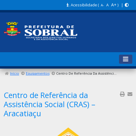
A+
Acessibilidade
(
A
) |
A-
Início
Equipamentos
Centro De Referência Da Assistência Social (CRAS) – Aracatiaçu
Centro de Referência da
Assistência Social (CRAS) –
Aracatiaçu