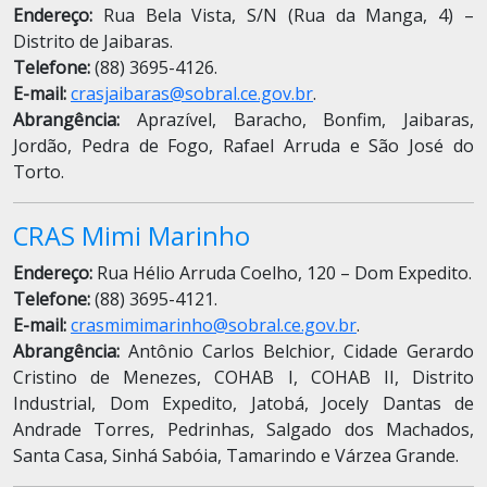
Endereço:
Rua Bela Vista, S/N (Rua da Manga, 4) –
Distrito de Jaibaras.
Telefone:
(88) 3695-4126.
E-mail:
crasjaibaras@sobral.ce.gov.br
.
Abrangência:
Aprazível, Baracho, Bonfim, Jaibaras,
Jordão, Pedra de Fogo, Rafael Arruda e São José do
Torto.
CRAS Mimi Marinho
Endereço:
Rua Hélio Arruda Coelho, 120 – Dom Expedito.
Telefone:
(88) 3695-4121.
E-mail:
crasmimimarinho@sobral.ce.gov.br
.
Abrangência:
Antônio Carlos Belchior, Cidade Gerardo
Cristino de Menezes, COHAB I, COHAB II, Distrito
Industrial, Dom Expedito, Jatobá, Jocely Dantas de
Andrade Torres, Pedrinhas, Salgado dos Machados,
Santa Casa, Sinhá Sabóia, Tamarindo e Várzea Grande.