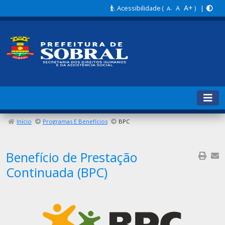
A+
Acessibilidade
(
A
) |
A-
Início
Programas E Benefícios
BPC
Benefício de Prestação
Continuada (BPC)