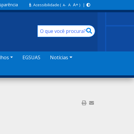
sparência
A+
Acessibilidade
(
A
) |
A-
lhos
EGSUAS
Notícias