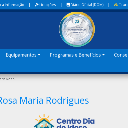
Tran
 a Informação
|
Licitações
|
Diário Oficial (DOM)
|
Equipamentos
Programas e Benefícios
Conse
Centro Do Idoso - Rosa Maria Rodrigues
Rosa Maria Rodrigues