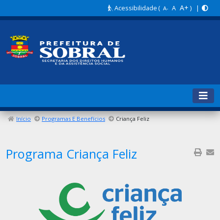
A+
Acessibilidade
(
A
) |
A-
Início
Programas E Benefícios
Criança Feliz
Programa Criança Feliz