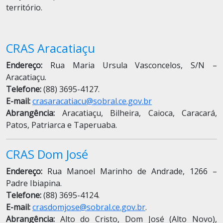
território.
CRAS Aracatiaçu
Endereço:
Rua Maria Ursula Vasconcelos, S/N –
Aracatiaçu.
Telefone:
(88) 3695-4127.
E-mail:
crasaracatiacu@sobral.ce.gov.br
Abrangência:
Aracatiaçu, Bilheira, Caioca, Caracará,
Patos, Patriarca e Taperuaba.
CRAS Dom José
Endereço:
Rua Manoel Marinho de Andrade, 1266 –
Padre Ibiapina.
Telefone:
(88) 3695-4124.
E-mail:
crasdomjose@sobral.ce.gov.br
.
Abrangência:
Alto do Cristo, Dom José (Alto Novo),