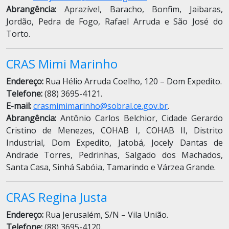
Abrangência:
Aprazível, Baracho, Bonfim, Jaibaras,
Jordão, Pedra de Fogo, Rafael Arruda e São José do
Torto.
CRAS Mimi Marinho
Endereço:
Rua Hélio Arruda Coelho, 120 – Dom Expedito.
Telefone:
(88) 3695-4121.
E-mail:
crasmimimarinho@sobral.ce.gov.br
.
Abrangência:
Antônio Carlos Belchior, Cidade Gerardo
Cristino de Menezes, COHAB I, COHAB II, Distrito
Industrial, Dom Expedito, Jatobá, Jocely Dantas de
Andrade Torres, Pedrinhas, Salgado dos Machados,
Santa Casa, Sinhá Sabóia, Tamarindo e Várzea Grande.
CRAS Regina Justa
Endereço:
Rua Jerusalém, S/N – Vila União.
Telefone:
(88) 3695-4120.