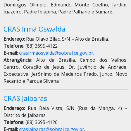
Domingos Olímpio, Edmundo Monte Coelho, Jardim,
Juazeiro, Padre Ibiapina, Padre Palhano e Sumaré.
CRAS Irmã Oswalda
Endereço:
Rua Olavo Bilac, S/N – Alto da Brasília.
Telefone:
(88) 3695-4122.
E-mail:
crasirmaosvalda@sobral.ce.gov.br
.
Abrangência:
Alto da Brasília, Campo dos Velhos,
Centro, Coração de Jesus, Dr. Juvêncio de Andrade,
Expectativa, Jerônimo de Medeiros Prado, Junco, Novo
Recanto e Parque Silvana.
CRAS Jaibaras
Endereço:
Rua Bela Vista, S/N (Rua da Manga, 4) –
Distrito de Jaibaras.
Telefone:
(88) 3695-4126.
E-mail:
crasjaibaras@sobral.ce.gov.br
.