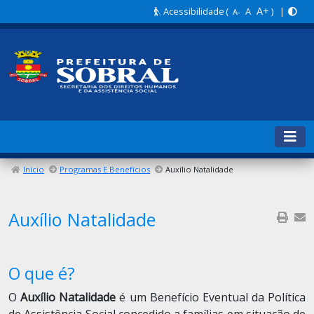
A+
Acessibilidade
(
A
) |
A-
Início
Programas E Benefícios
Auxílio Natalidade
Auxílio Natalidade
O que é?
O
Auxílio Natalidade
é um Benefício Eventual da Política