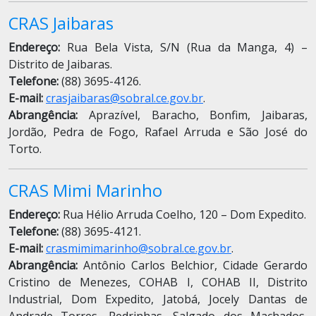
CRAS Jaibaras
Endereço:
Rua Bela Vista, S/N (Rua da Manga, 4) –
Distrito de Jaibaras.
Telefone:
(88) 3695-4126.
E-mail:
crasjaibaras@sobral.ce.gov.br
.
Abrangência:
Aprazível, Baracho, Bonfim, Jaibaras,
Jordão, Pedra de Fogo, Rafael Arruda e São José do
Torto.
CRAS Mimi Marinho
Endereço:
Rua Hélio Arruda Coelho, 120 – Dom Expedito.
Telefone:
(88) 3695-4121.
E-mail:
crasmimimarinho@sobral.ce.gov.br
.
Abrangência:
Antônio Carlos Belchior, Cidade Gerardo
Cristino de Menezes, COHAB I, COHAB II, Distrito
Industrial, Dom Expedito, Jatobá, Jocely Dantas de