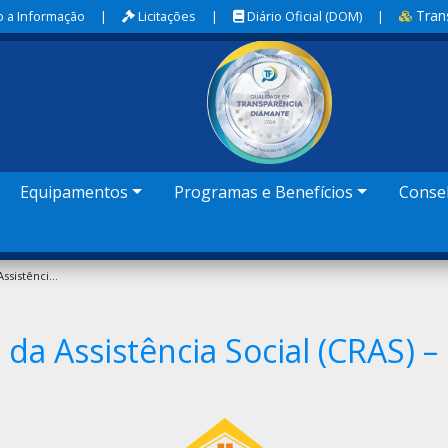
Tran
 a Informação
|
Licitações
|
Diário Oficial (DOM)
|
Equipamentos
Programas e Benefícios
Conse
Centro De Referência Da Assistência Social (CRAS) – Dom José
 da Assistência Social (CRAS) 