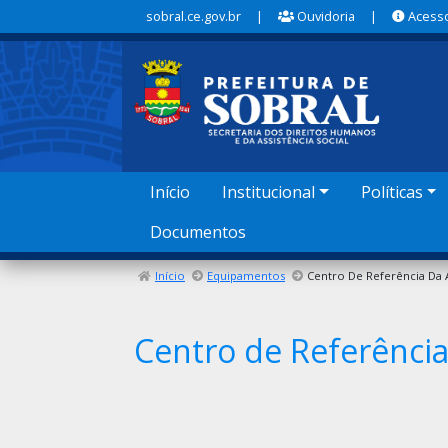
sobral.ce.gov.br
|
Ouvidoria
|
Acesso
Início
Institucional
Políticas
Documentos
Início
Equipamentos
Centro de Referência