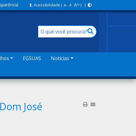
sparência
A+
Acessibilidade
(
A
) |
A-
lhos
EGSUAS
Notícias
– Dom José