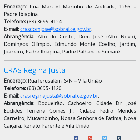
Endereço:
Rua Manoel Marinho de Andrade, 1266 –
Padre Ibiapina.
Telefone:
(88) 3695-4124.
E-mail:
crasdomjose@sobral.ce.gov.br
.
Abrangência:
Alto do Cristo, Dom José (Alto Novo),
Domingos Olímpio, Edmundo Monte Coelho, Jardim,
Juazeiro, Padre Ibiapina, Padre Palhano e Sumaré.
CRAS Regina Justa
Endereço:
Rua Jerusalém, S/N – Vila União.
Telefone:
(88) 3695-4120.
E-mail:
crasreginajusta@sobral.ce.gov.br
.
Abrangência:
Boqueirão, Cachoeiro, Cidade Dr. José
Euclides Ferreira Gomes Jr., Cidade Pedro Mendes
Carneiro, Mucambinho, Nossa Senhora de Fátima, Nova
Caiçara, Renato Parente e Vila União