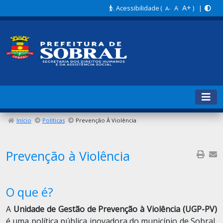
A+
Acessibilidade
(
A
) |
A-
Início
Políticas
Prevenção À Violência
Prevenção à Violência
O que é?
A
Unidade de Gestão de Prevenção à Violência (UGP-PV)
é uma política pública inovadora do município de Sobral,