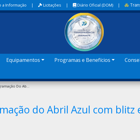
Tran
 a Informação
|
Licitações
|
Diário Oficial (DOM)
|
Equipamentos
Programas e Benefícios
Conse
SEDHAS Inicia Programação Do Abril Azul Com Blitz Educativa E Encontro Com Mães Atípicas
mação do Abril Azul com blitz 