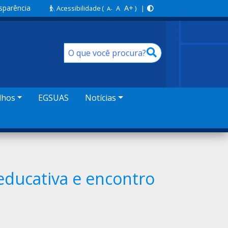
sparência
A+
Acessibilidade
(
A
) |
A-
lhos
EGSUAS
Notícias
educativa e encontro