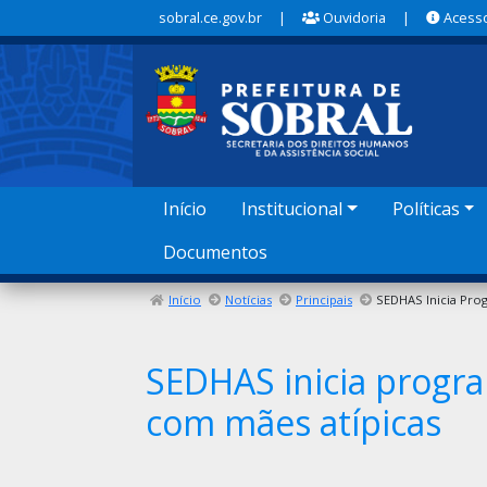
sobral.ce.gov.br
|
Ouvidoria
|
Acesso
Início
Institucional
Políticas
Documentos
Início
Notícias
Principais
SEDHAS inicia progra
com mães atípicas