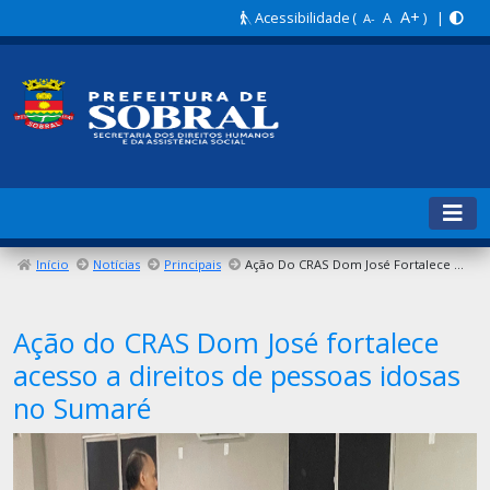
A+
Acessibilidade
(
A
) |
A-
Início
Notícias
Principais
Ação Do CRAS Dom José Fortalece Acesso A Direitos De Pessoas Idosas No Sumaré
Ação do CRAS Dom José fortalece
acesso a direitos de pessoas idosas
no Sumaré