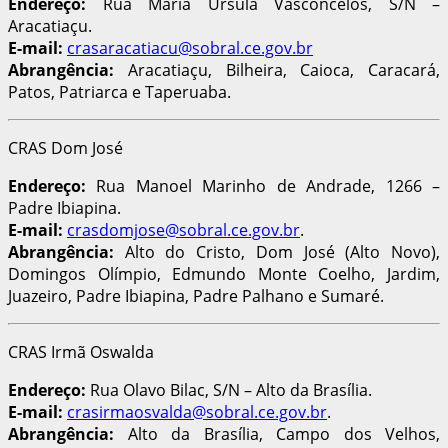
Endereço:
Rua Maria Ursula Vasconcelos, S/N –
Aracatiaçu.
E-mail:
crasaracatiacu@sobral.ce.gov.br
Abrangência:
Aracatiaçu, Bilheira, Caioca, Caracará,
Patos, Patriarca e Taperuaba.
CRAS Dom José
Endereço:
Rua Manoel Marinho de Andrade, 1266 –
Padre Ibiapina.
E-mail:
crasdomjose@sobral.ce.gov.br
.
Abrangência:
Alto do Cristo, Dom José (Alto Novo),
Domingos Olímpio, Edmundo Monte Coelho, Jardim,
Juazeiro, Padre Ibiapina, Padre Palhano e Sumaré.
CRAS Irmã Oswalda
Endereço:
Rua Olavo Bilac, S/N – Alto da Brasília.
E-mail:
crasirmaosvalda@sobral.ce.gov.br
.
Abrangência:
Alto da Brasília, Campo dos Velhos,