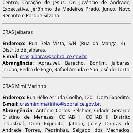
Centro, Coração de Jesus, Dr. Juvêncio de Andrade,
Expectativa, Jerônimo de Medeiros Prado, Junco, Novo
Recanto e Parque Silvana.
CRAS Jaibaras
Endereço:
Rua Bela Vista, S/N (Rua da Manga, 4) –
Distrito de Jaibaras.
E-mail:
crasjaibaras@sobral.ce.gov.br
.
Abrangência:
Aprazível, Baracho, Bonfim, Jaibaras,
Jordão, Pedra de Fogo, Rafael Arruda e São José do Torto.
CRAS Mimi Marinho
Endereço:
Rua Hélio Arruda Coelho, 120 – Dom Expedito.
E-mail:
crasmimimarinho@sobral.ce.gov.br
.
Abrangência:
Antônio Carlos Belchior, Cidade Gerardo
Cristino de Menezes, COHAB I, COHAB II, Distrito
Industrial, Dom Expedito, Jatobá, Jocely Dantas de
Andrade Torres, Pedrinhas, Salgado dos Machados,